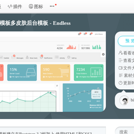
板
插件
图标
p模板多皮肤后台模板 - Endless
预 
看看
查看
文件大
素材
更新时
b